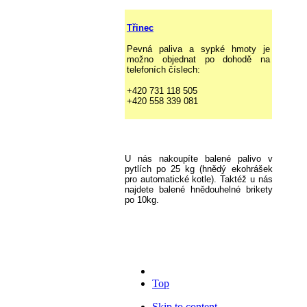
Třinec
Pevná paliva a sypké hmoty je
možno objednat po dohodě na
telefoních číslech:
+420 731 118 505
+420 558 339 081
U nás nakoupíte balené palivo v
pytlích po 25 kg (hnědý ekohrášek
pro automatické kotle). Taktéž u nás
najdete balené hnědouhelné brikety
po 10kg.
Top
Skip to content