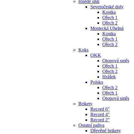
Hnědé uhlí
Severočeské doly
Kostka
Ořech 1
Ořech 2
Mostecká Uhelná
Kostka
Ořech 1
Ořech 2
Koks
OKK
Otopová směs
Ořech 1
Ořech 2
Hrášek
Polsko
Ořech 2
Ořech 1
Otopová směs
Brikety
Record 6"
Record 4"
Record 2"
Ostatní paliva
Dřevěné brikety