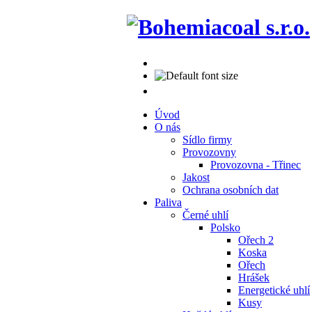
Úvod
O nás
Sídlo firmy
Provozovny
Provozovna - Třinec
Jakost
Ochrana osobních dat
Paliva
Černé uhlí
Polsko
Ořech 2
Koska
Ořech
Hrášek
Energetické uhlí
Kusy