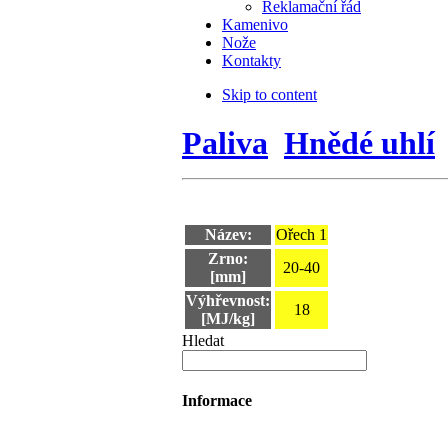
Reklamační řád
Kamenivo
Nože
Kontakty
Skip to content
Paliva
Hnědé uhlí
Název:
Ořech 1
Zrno:
20-40
[mm]
Výhřevnost:
18
[MJ/kg]
Hledat
Informace