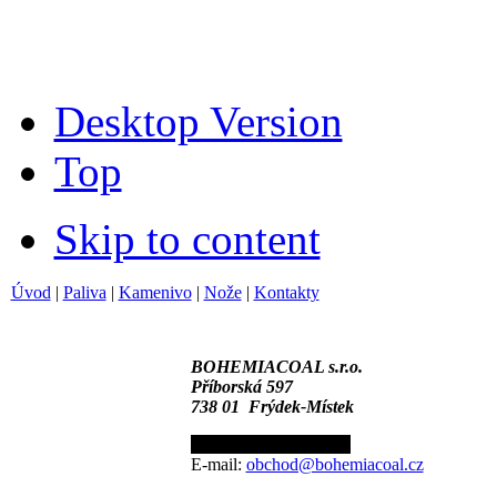
Desktop Version
Top
Skip to content
Úvod
|
Paliva
|
Kamenivo
|
Nože
|
Kontakty
BOHEMIACOAL s.r.o.
Příborská 597
738 01 Frýdek-Místek
Tel.:+420 596 110 549
E-mail:
obchod@bohemiacoal.cz