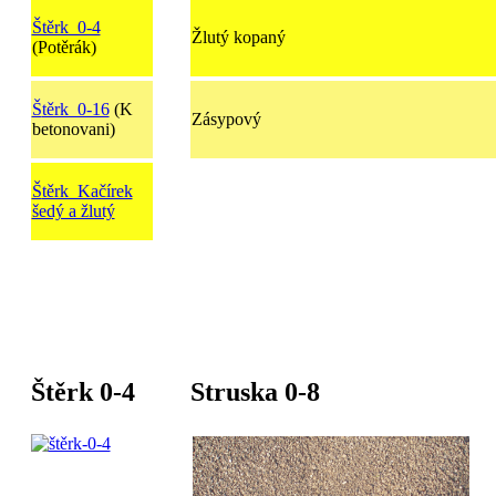
Štěrk 0-4
Žlutý kopaný
(Potěrák)
Š
těrk 0-16
(K
Zásypový
betonovani)
Š
těrk Kačírek
šedý a žlutý
Štěrk 0-4
Struska 0-8