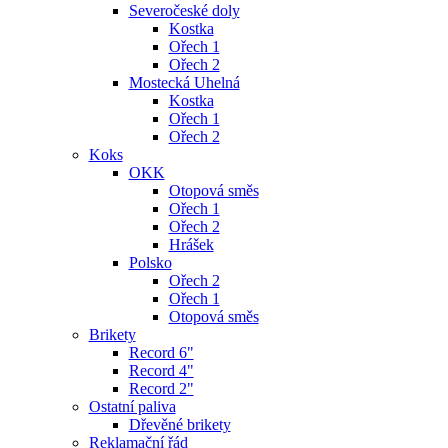
Severočeské doly
Kostka
Ořech 1
Ořech 2
Mostecká Uhelná
Kostka
Ořech 1
Ořech 2
Koks
OKK
Otopová směs
Ořech 1
Ořech 2
Hrášek
Polsko
Ořech 2
Ořech 1
Otopová směs
Brikety
Record 6"
Record 4"
Record 2"
Ostatní paliva
Dřevěné brikety
Reklamační řád