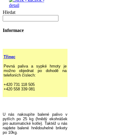
Hledat
Informace
Třinec
Pevná paliva a sypké hmoty je
možno objednat po dohodě na
telefoních číslech:
+420 731 118 505
+420 558 339 081
U nás nakoupíte balené palivo v
pytlích po 25 kg (hnědý ekohrášek
pro automatické kotle). Taktéž u nás
najdete balené hnědouhelné brikety
po 10kg.