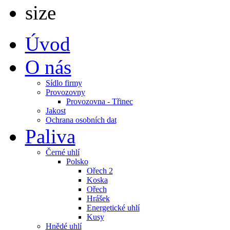
Úvod
O nás
Sídlo firmy
Provozovny
Provozovna - Třinec
Jakost
Ochrana osobních dat
Paliva
Černé uhlí
Polsko
Ořech 2
Koska
Ořech
Hrášek
Energetické uhlí
Kusy
Hnědé uhlí