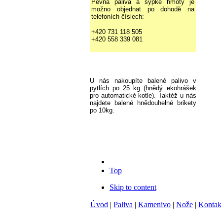
Pevná paliva a sypké hmoty je
možno objednat po dohodě na
telefoních číslech:
+420 731 118 505
+420 558 339 081
U nás nakoupíte balené palivo v
pytlích po 25 kg (hnědý ekohrášek
pro automatické kotle). Taktéž u nás
najdete balené hnědouhelné brikety
po 10kg.
Top
Skip to content
Úvod
|
Paliva
|
Kamenivo
|
Nože
|
Kontak