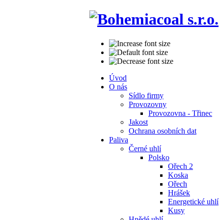
Úvod
O nás
Sídlo firmy
Provozovny
Provozovna - Třinec
Jakost
Ochrana osobních dat
Paliva
Černé uhlí
Polsko
Ořech 2
Koska
Ořech
Hrášek
Energetické uhlí
Kusy
Hnědé uhlí