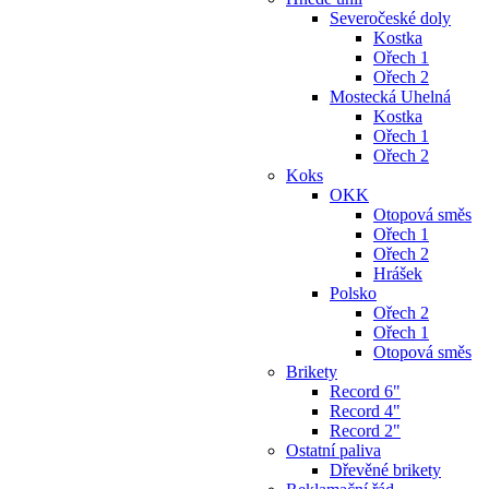
Severočeské doly
Kostka
Ořech 1
Ořech 2
Mostecká Uhelná
Kostka
Ořech 1
Ořech 2
Koks
OKK
Otopová směs
Ořech 1
Ořech 2
Hrášek
Polsko
Ořech 2
Ořech 1
Otopová směs
Brikety
Record 6"
Record 4"
Record 2"
Ostatní paliva
Dřevěné brikety