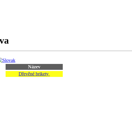
iva
Název
Dřevěné brikety