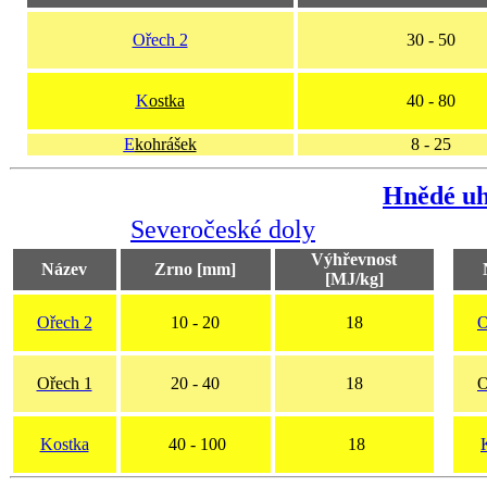
Ořech 2
30 - 50
K
ostka
40 - 80
E
kohrášek
8 - 25
Hnědé uh
Severočeské doly
Výhřevnost
Název
Zrno [mm]
[MJ/kg]
Ořech 2
10 - 20
18
O
Ořech 1
20 - 40
18
O
Kostka
40 - 100
18