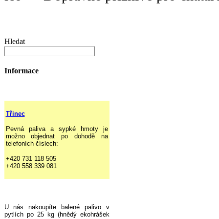
Hledat
Informace
Třinec
Pevná paliva a sypké hmoty je
možno objednat po dohodě na
telefoních číslech:
+420 731 118 505
+420 558 339 081
U nás nakoupíte balené palivo v
pytlích po 25 kg (hnědý ekohrášek