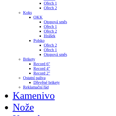
Ořech 1
Ořech 2
Koks
OKK
Otopová směs
Ořech 1
Ořech 2
Hrášek
Polsko
Ořech 2
Ořech 1
Otopová směs
Brikety
Record 6"
Record 4"
Record 2"
Ostatní paliva
Dřevěné brikety
Reklamační řád
Kamenivo
Nože