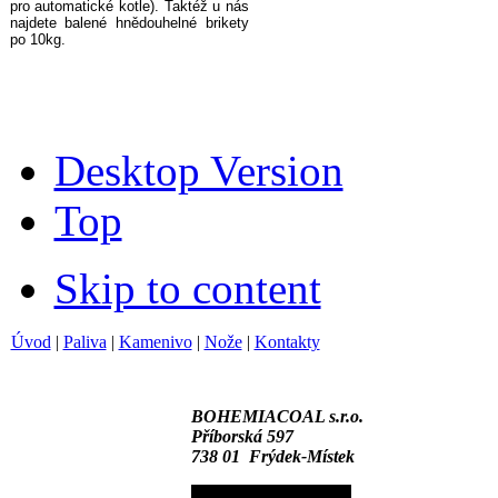
pro automatické kotle). Taktéž u nás
najdete balené hnědouhelné brikety
po 10kg.
Desktop Version
Top
Skip to content
Úvod
|
Paliva
|
Kamenivo
|
Nože
|
Kontakty
BOHEMIACOAL s.r.o.
Příborská 597
738 01 Frýdek-Místek
Tel.:+420 596 110 549