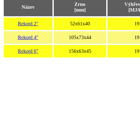
Zrno
Výhřev
Název
[mm]
[MJ/
Rekord 2"
52x61x40
19
Rekord 4"
105x73x44
19
Rekord 6"
156x63x45
19