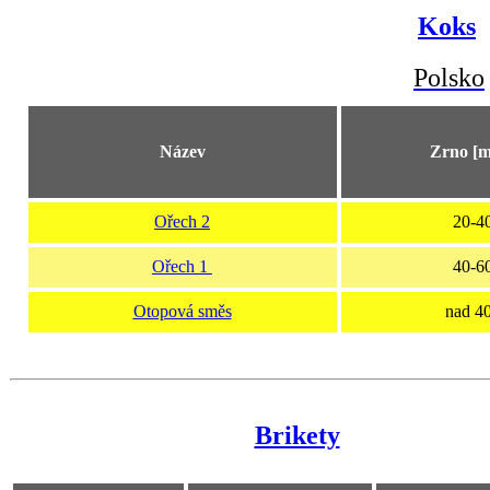
Koks
Polsko
Název
Zrno [
Ořech 2
20-4
Ořech 1
40-6
Otopová směs
nad 4
Brikety