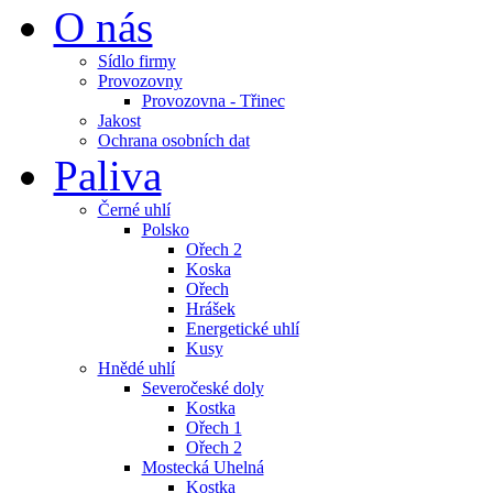
O nás
Sídlo firmy
Provozovny
Provozovna - Třinec
Jakost
Ochrana osobních dat
Paliva
Černé uhlí
Polsko
Ořech 2
Koska
Ořech
Hrášek
Energetické uhlí
Kusy
Hnědé uhlí
Severočeské doly
Kostka
Ořech 1
Ořech 2
Mostecká Uhelná
Kostka