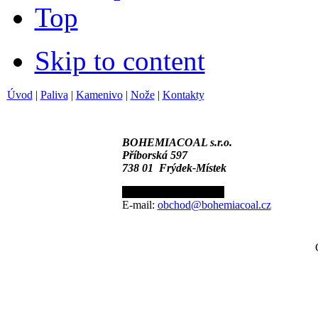
Top
Skip to content
Úvod
|
Paliva
|
Kamenivo
|
Nože
|
Kontakty
BOHEMIACOAL s.r.o.
Příborská 597
738 01 Frýdek-Místek
Tel.:+420 596 110 549
E-mail:
obchod@bohemiacoal.cz
C