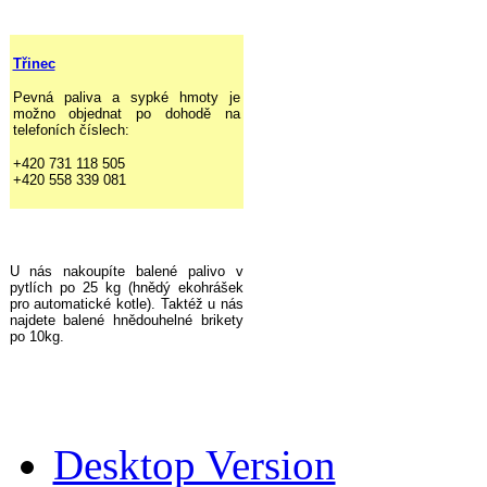
Třinec
Pevná paliva a sypké hmoty je
možno objednat po dohodě na
telefoních číslech:
+420 731 118 505
+420 558 339 081
U nás nakoupíte balené palivo v
pytlích po 25 kg (hnědý ekohrášek
pro automatické kotle). Taktéž u nás
najdete balené hnědouhelné brikety
po 10kg.
Desktop Version