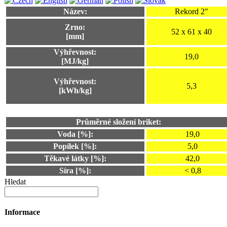
Název:
Rekord 2"
Zrno:
52 x 61 x 40
[mm]
Výhřevnost:
19,0
[MJ/kg]
Výhřevnost:
5,3
[kWh/kg]
Průměrné složení briket:
Voda [%]:
19,0
Popílek [%]:
5,0
Těkavé látky [%]:
42,0
Síra [%]:
< 0,8
Hledat
Informace