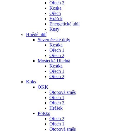
Ořech 2
Koska
Ořech
Hrášek
Energetické uhlí
Kusy
Hnědé uhlí
Severočeské doly
Kostka
Ořech 1
Ořech 2
Mostecká Uhelná
Kostka
Ořech 1
Ořech 2
Koks
OKK
Otopová směs
Ořech 1
Ořech 2
Hrášek
Polsko
Ořech 2
Ořech 1
Otopová směs