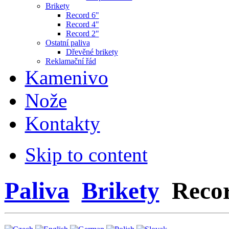
Brikety
Record 6"
Record 4"
Record 2"
Ostatní paliva
Dřevěné brikety
Reklamační řád
Kamenivo
Nože
Kontakty
Skip to content
Paliva
Brikety
Reco