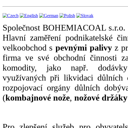
Společnost BOHEMIACOAL s.r.o. by
Hlavní zaměření podnikatelské čin
velkoobchod s
pevnými palivy
z p
firma ve své obchodní činnosti za
komodity, jako např. dodáv
využívaných při likvidaci důlních
rozpojovací orgány důlních dobýv
(
kombajnové nože
,
nožové držáky
Pro zlepšení služeb pro obyvatel