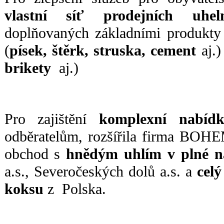
vlastní síť prodejních uhel
doplňovaných základními produkty 
(
písek, štěrk, struska, cement
aj.)
brikety
aj.)
Pro zajištění
komplexní nabíd
odběratelům, rozšířila firma BOH
obchod s
hnědým uhlím v plné 
a.s., Severočeských dolů a.s. a
celý
koksu
z Polska.