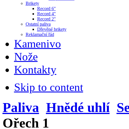
Brikety
Record 6"
Record 4"
Record 2"
Ostatní paliva
Dřevěné brikety
Reklamační řád
Kamenivo
Nože
Kontakty
Skip to content
Paliva
Hnědé uhlí
Se
Ořech 1