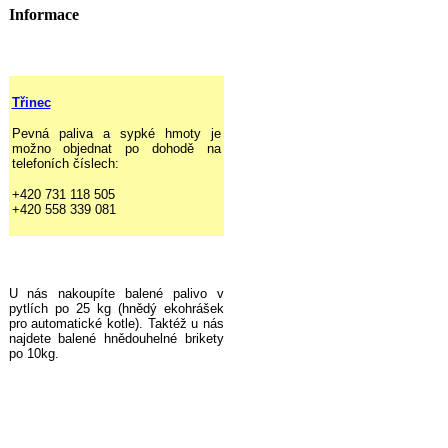
Informace
Třinec
Pevná paliva a sypké hmoty je
možno objednat po dohodě na
telefoních číslech:
+420 731 118 505
+420 558 339 081
U nás nakoupíte balené palivo v
pytlích po 25 kg (hnědý ekohrášek
pro automatické kotle). Taktéž u nás
najdete balené hnědouhelné brikety
po 10kg.