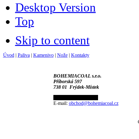
Desktop Version
Top
Skip to content
Úvod
|
Paliva
|
Kamenivo
|
Nože
|
Kontakty
BOHEMIACOAL s.r.o.
Příborská 597
738 01 Frýdek-Místek
Tel.:+420 596 110 549
E-mail:
obchod@bohemiacoal.cz
C