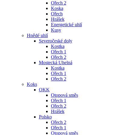
Ořech 2
Koska
Ořech
Hrášek
Energetické uhlí
Kusy
Hnědé uhlí
Severočeské doly
Kostka
Ořech 1
Ořech 2
Mostecká Uhelná
Kostka
Ořech 1
Ořech 2
Koks
OKK
Otopová směs
Ořech 1
Ořech 2
Hrášek
Polsko
Ořech 2
Ořech 1
Otopová směs